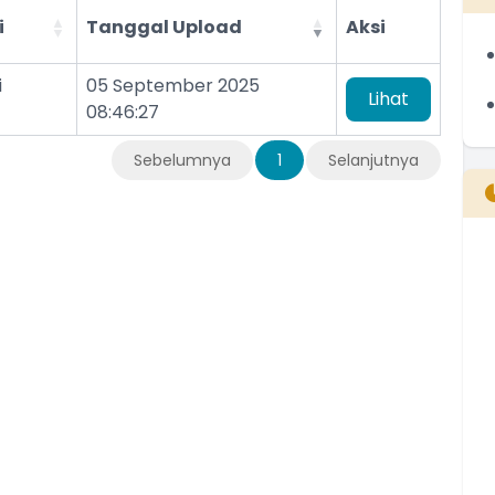
i
Tanggal Upload
Aksi
i
05 September 2025
Lihat
08:46:27
Sebelumnya
1
Selanjutnya
B
T
T