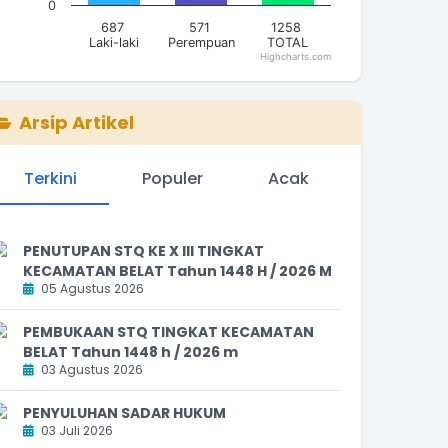
0
687
571
1258
Laki-laki
Perempuan
TOTAL
Highcharts.com
nd of interactive chart.
Arsip Artikel
Terkini
Populer
Acak
PENUTUPAN STQ KE X III TINGKAT
KECAMATAN BELAT Tahun 1448 H / 2026 M
05 Agustus 2026
PEMBUKAAN STQ TINGKAT KECAMATAN
BELAT Tahun 1448 h / 2026 m
03 Agustus 2026
PENYULUHAN SADAR HUKUM
03 Juli 2026