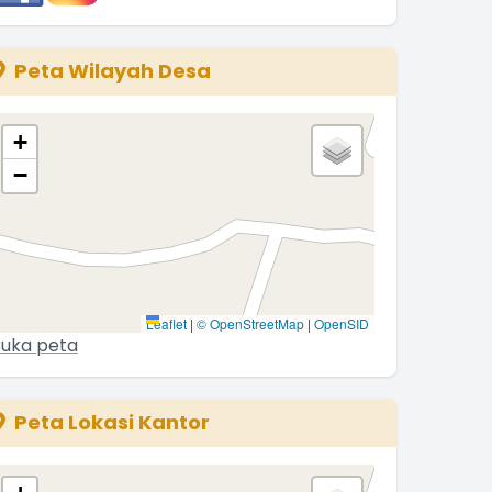
Peta Wilayah Desa
+
−
Leaflet
|
© OpenStreetMap
|
OpenSID
uka peta
Peta Lokasi Kantor