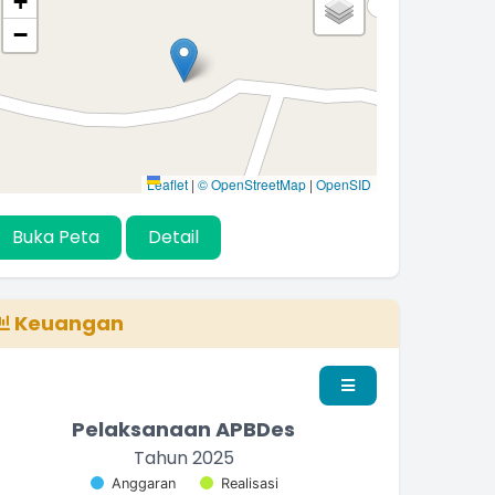
+
−
Leaflet
|
© OpenStreetMap
|
OpenSID
Buka Peta
Detail
Keuangan
Pelaksanaan APBDes
Tahun 2025
Chart
Anggaran
Realisasi