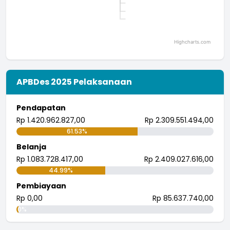
aset
Staf
umum
Staf
SALIYEM
Desa
Perpustakaan
Profil
Staf
Desa
Desa
Kebersihan
kantor
Highcharts.com
End of interactive chart.
APBDes 2025 Pelaksanaan
Pendapatan
Rp 1.420.962.827,00
Rp 2.309.551.494,00
61.53%
Belanja
Rp 1.083.728.417,00
Rp 2.409.027.616,00
44.99%
Pembiayaan
Rp 0,00
Rp 85.637.740,00
0%